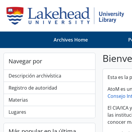
Skip to main content
Archives Home
P
Bienv
Navegar por
Descripción archivística
Esta es la
Registro de autoridad
AtoM es un
Consejo In
Materias
El CIA/ICA 
Lugares
las instit
conocer má
Más popular en la última