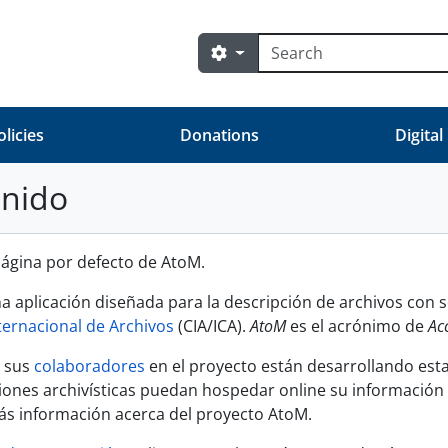
Búsqueda
Search options
olicies
Donations
Digital
enido
 página por defecto de AtoM.
a aplicación diseñada para la descripción de archivos con
ternacional de Archivos
(CIA/ICA).
AtoM
es el acrónimo de
Ac
y sus
colaboradores
en el proyecto están desarrollando esta
uciones archivísticas puedan hospedar online su información
s información acerca del proyecto AtoM.