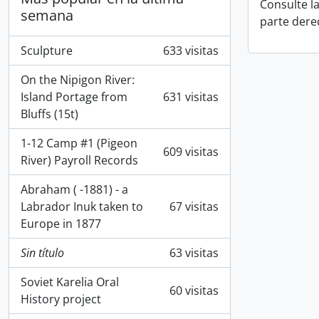
Consulte l
semana
parte dere
Sculpture
633 visitas
On the Nipigon River:
Island Portage from
631 visitas
Bluffs (15t)
1-12 Camp #1 (Pigeon
609 visitas
River) Payroll Records
Abraham ( -1881) - a
Labrador Inuk taken to
67 visitas
Europe in 1877
Sin título
63 visitas
Soviet Karelia Oral
60 visitas
History project