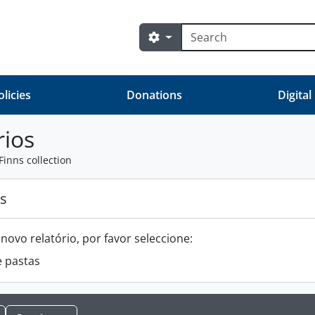
Pesquisar
Opções de busca
olicies
Donations
Digital
rios
Finns collection
os
novo relatório, por favor seleccione:
e pastas