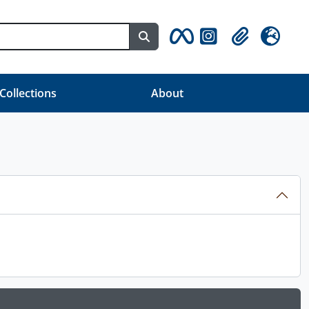
Busque na página de navegaç
Clipboard
Idioma
 Collections
About