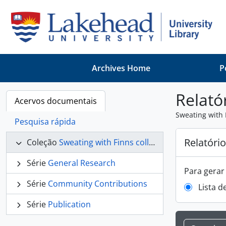
Skip to main content
Archives Home
P
Relató
Acervos documentais
Sweating with 
Pesquisa rápida
Relatóri
Coleção
Sweating with Finns collection
Série
General Research
Para gerar 
Série
Community Contributions
Lista d
Série
Publication