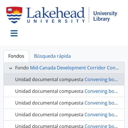
Skip to main content
Toggle navigation
Fondos
Búsqueda rápida
Fondo
Mid-Canada Development Corridor Conference fonds
Unidad documental compuesta
Convening board minutes, Tues., August 7, 1968
Unidad documental compuesta
Convening board minutes, Thursday, September 5, 1968
Unidad documental compuesta
Convening board minutes, October 11, 1968
Unidad documental compuesta
Convening board minutes, Friday, November 8, 1968
Unidad documental compuesta
Convening board minutes, Friday, December 6, 1968