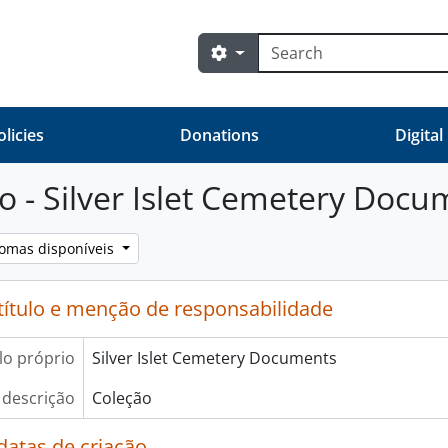
Pesquisar
Opções de busca
olicies
Donations
Digital
o - Silver Islet Cemetery Docu
iomas disponíveis
título e menção de responsabilidade
lo próprio
Silver Islet Cemetery Documents
 descrição
Coleção
datas de criação