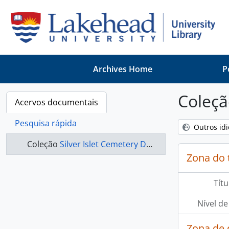
Skip to main content
Archives Home
P
Coleçã
Acervos documentais
Pesquisa rápida
Outros id
Coleção
Silver Islet Cemetery Documents
Zona do 
Títu
Nível de
Zona de 