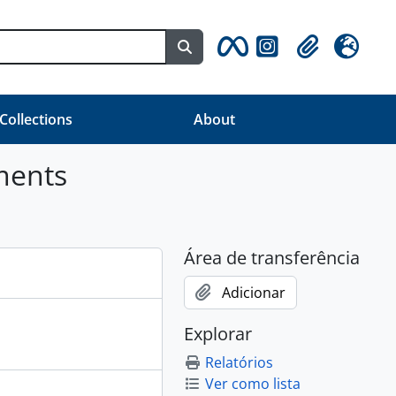
Busque na página de navegaç
Clipboard
Idioma
 Collections
About
ments
Área de transferência
Adicionar
Explorar
Relatórios
Ver como lista