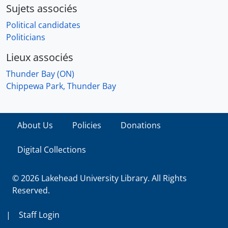
Sujets associés
Political candidates
Politicians
Lieux associés
Thunder Bay (ON)
Chippewa Park, Thunder Bay
About Us
Policies
Donations
Digital Collections
© 2026 Lakehead University Library. All Rights
Reserved.
|
Staff Login