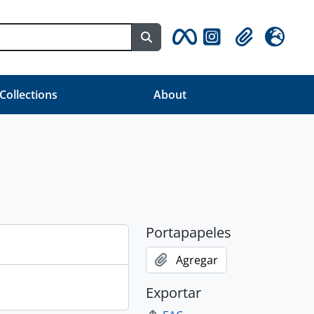
Search in browse page
Clipboard
Idioma
 Collections
About
Portapapeles
Agregar
Exportar