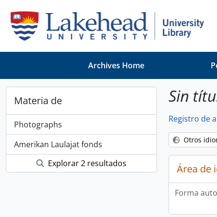
Skip to main content
Archives Home
P
Sin títu
Materia de
Registro de 
Photographs
Otros idi
Amerikan Laulajat fonds
Explorar 2 resultados
Área de 
Forma auto