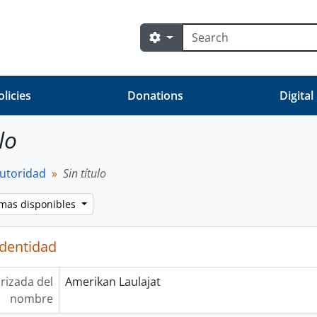
Búsqueda
Search options
olicies
Donations
Digital
lo
autoridad
Sin título
omas disponibles
identidad
rizada del
Amerikan Laulajat
nombre