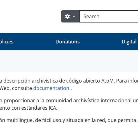
Búsqueda
Search options
olicies
Donations
Digital
a descripción archivística de código abierto AtoM. Para inf
o Web, consulte
documentation
.
o proporcionar a la comunidad archivística internacional un
ento con estándares ICA.
 multilingüe, de fácil uso y situada en la red, que permita a