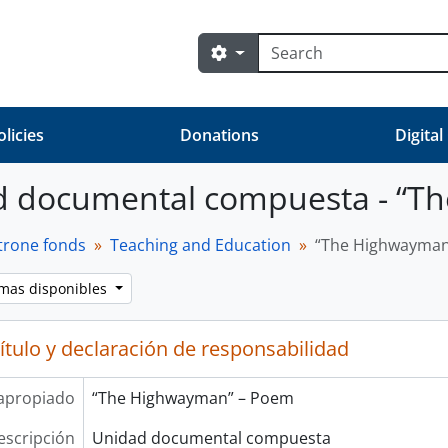
Búsqueda
Search options
olicies
Donations
Digital
d documental compuesta - “T
trone fonds
Teaching and Education
“The Highwayman
omas disponibles
ítulo y declaración de responsabilidad
Univ. of Ottawa, Petrone, 1966
 apropiado
“The Highwayman” – Poem
escripción
Unidad documental compuesta
est