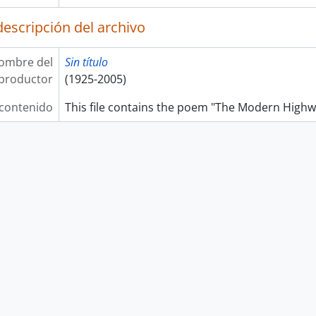
descripción del archivo
 Drama
– Poem
ombre del
Sin título
productor
(1925-2005)
 contenido
This file contains the poem "The Modern High
lish Composition Port Arthur High Schools
h Study
pression and Form