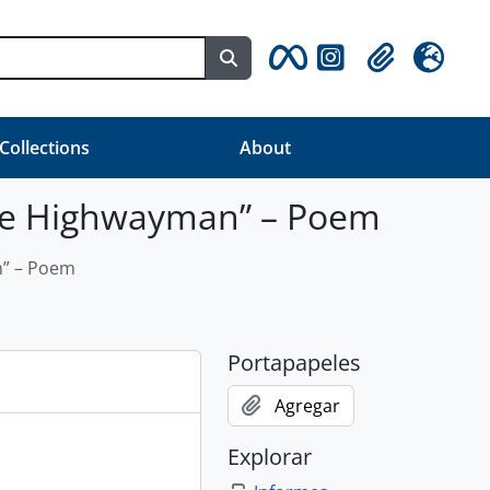
Search in browse page
Clipboard
Idioma
 Collections
About
he Highwayman” – Poem
” – Poem
Portapapeles
Agregar
Explorar