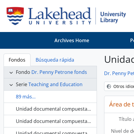
Skip to main content
Archives Home
P
Unida
Fondos
Búsqueda rápida
Fondo
Dr. Penny Petrone fonds
Dr. Penny Pe
Serie
Teaching and Education
Otros idi
89 más...
Área de t
Unidad documental compuesta
Literary Criticism: 
Título
Unidad documental compuesta
Teaching: Othello
Nivel de d
Unidad documental compuesta
Teaching: The Temp