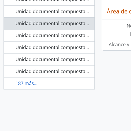
Área de 
Unidad documental compuesta
Teaching: Creative
Unidad documental compuesta
“The Highwayman” 
N
Unidad documental compuesta
Descriptive Writing
Alcance y
Unidad documental compuesta
Course of Study Eng
Unidad documental compuesta
Teaching: Paragrap
Unidad documental compuesta
Frame, Douglas: Ex
187 más...