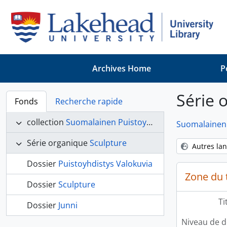
Skip to main content
Archives Home
P
Série 
Fonds
Recherche rapide
collection
Suomalainen Puistoyhdistys [Finnish Garden Committee] fonds
Suomalainen 
Série organique
Sculpture
Autres la
Dossier
Puistoyhdistys Valokuvia
Zone du t
Dossier
Sculpture
Ti
Dossier
Junni
Niveau de d