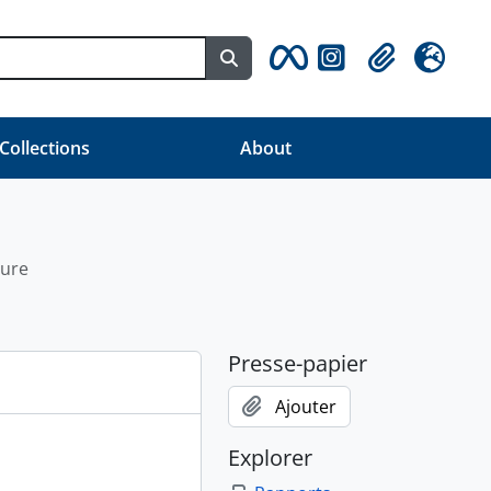
Search in browse page
Clipboard
Langue
 Collections
About
ture
Presse-papier
Ajouter
Explorer