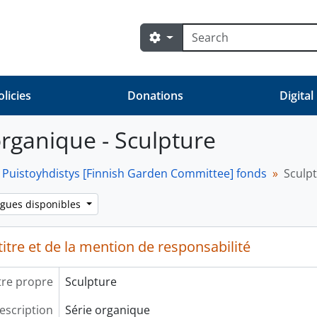
Rechercher
Search options
olicies
Donations
Digital
organique - Sculpture
Puistoyhdistys [Finnish Garden Committee] fonds
Sculp
ngues disponibles
itre et de la mention de responsabilité
tre propre
Sculpture
escription
Série organique