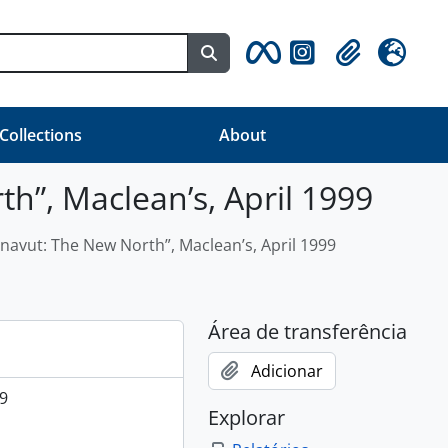
Busque na página de navegaç
Clipboard
Idioma
 Collections
About
”, Maclean’s, April 1999
navut: The New North”, Maclean’s, April 1999
Área de transferência
Adicionar
9
Explorar