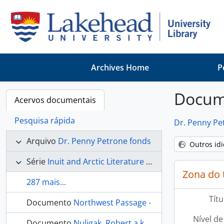
Skip to main content
Archives Home
P
Docume
Acervos documentais
Pesquisa rápida
Dr. Penny Pe
Arquivo
Dr. Penny Petrone fonds
Outros id
Série
Inuit and Arctic Literature and Culture
Zona do 
287 mais...
Títu
Documento
Northwest Passage -
Nível de
Documento
Nuligak, Robert a.k.a. Bob Cockney (1897 -