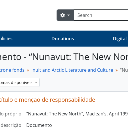
Pesquisar
Opções de busca
olicies
Donations
Digital
nto - “Nunavut: The New North
trone fonds
Inuit and Arctic Literature and Culture
“Nu
iomas disponíveis
título e menção de responsabilidade
lo próprio
“Nunavut: The New North”, Maclean’s, April 199
 descrição
Documento