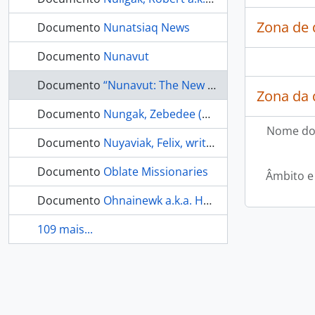
Zona de 
Documento
Nunatsiaq News
Documento
Nunavut
Documento
“Nunavut: The New North”, Maclean’s, April 1999
Zona da 
Documento
Nungak, Zebedee (1951 - )
Nome do
Documento
Nuyaviak, Felix, writer
Documento
Oblate Missionaries
Âmbito e
Documento
Ohnainewk a.k.a. Harry Gibbons (c. 1900 -1954)
109 mais...