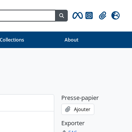
Search in browse page
Clipboard
Langue
 Collections
About
Presse-papier
Ajouter
Exporter