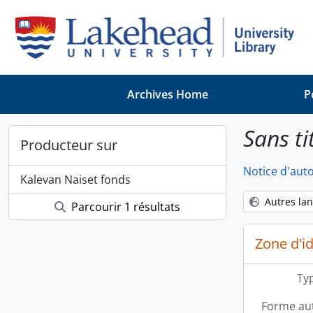
Skip to main content
Archives Home
P
Sans ti
Producteur sur
Notice d'auto
Kalevan Naiset fonds
Autres la
Parcourir 1 résultats
Zone d'id
Typ
Forme aut