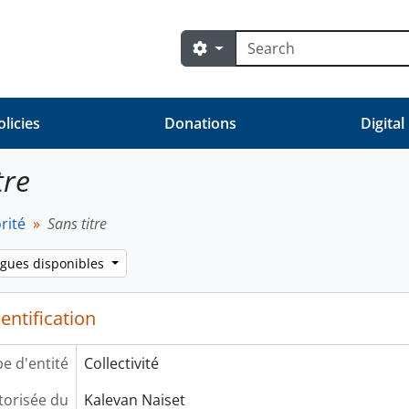
Rechercher
Search options
olicies
Donations
Digital
tre
rité
Sans titre
ngues disponibles
entification
e d'entité
Collectivité
orisée du
Kalevan Naiset