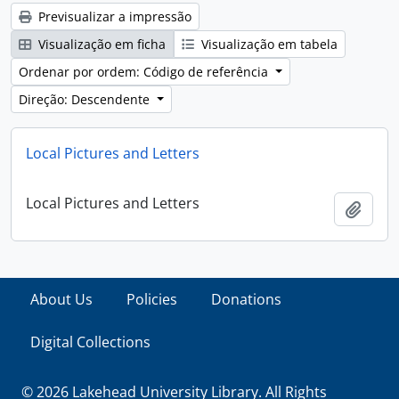
Previsualizar a impressão
Visualização em ficha
Visualização em tabela
Ordenar por ordem: Código de referência
Direção: Descendente
Local Pictures and Letters
Local Pictures and Letters
Adici
About Us
Policies
Donations
Digital Collections
© 2026 Lakehead University Library. All Rights