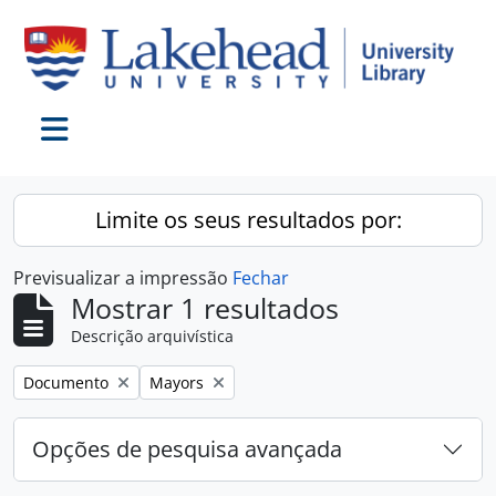
Skip to main content
Toggle navigation
Limite os seus resultados por:
Previsualizar a impressão
Fechar
Mostrar 1 resultados
Descrição arquivística
Remover filtro:
Remover filtro:
Documento
Mayors
Opções de pesquisa avançada